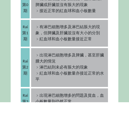
第0
脾臟或肝臟並沒有脹大的現象
期
﹥接近正常的紅血球和血小板數量
Rai
﹥有淋巴細胞增多及淋巴結脹大的現
第1
象，但脾臟及肝臟並沒有大小的分別
期
﹥紅血球和血小板數量接近正常
﹥出現淋巴細胞增多及脾臟，甚至肝臟
Rai
腫大的情況
第2
﹥淋巴結則未必有脹大的現象
期
﹥紅血球和血小板數量亦接近正常的水
平
Rai
﹥出現淋巴細胞增多的問題及貧血，血
第3
小板數量則仍然正常
期
﹥淋巴結未有脹大的情況
﹥出現淋巴細胞增多及血小板減少的問
Rai