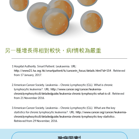
1
Hospital Authority. Smart Patient. Leukaemia. URL:
http://www21.ha.org.hk/smartpatient/tc/cancerin_focus/details.html?id=154
. Retrieved
from 17 January, 2017.
2
American Cancer Society. Leukemia – Chronic Lymphocytic (CLL). What is chronic
lymphocytic leukemia?. URL:
http://www.cancer.org/cancer/leukemia-
chroniclymphocyticcll/detailedguide/leukemia-chronic-lymphocytic-what-is-cll
. Retrieved
from 21 November 2016.
3
American Cancer Society. Leukemia – Chronic Lymphocytic (CLL). What are the key
statistics for chronic lymphocytic leukemia?. URL:
http://www.cancer.org/cancer/leukemia-
chroniclymphocyticcll/detailedguide/leukemia-chronic-lymphocytic-key-statistics
.
Retrieved from 29 November, 2016.
4