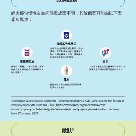
致病因素
絕大部份慢性白血病個案成因不明，其餘個案可能由以下因
素所導致：
4 American Cancer Society. Leukemia – Chronic Lymphocytic (CLL). What are the risk factors of
chronic lymphocytic leukemia?. URL:
http://www.cancer.org/cancer/leukemia-
chroniclymphocyticcll/detailedguide/leukemia-chronic-lymphocytic-risk-factors
. Retrieved
from 17 January, 2017.
5
徵狀