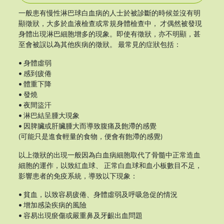
一般患有慢性淋巴球白血病的人士於被診斷的時候並沒有明
顯徵狀，大多於血液檢查或常規身體檢查中， 才偶然被發現
身體出現淋巴細胞增多的現象。即使有徵狀，亦不明顯，甚
至會被誤以為其他疾病的徵狀。 最常見的症狀包括：
• 身體虛弱
• 感到疲倦
• 體重下降
• 發燒
• 夜間盜汗
• 淋巴結呈腫大現象
• 因脾臟或肝臟腫大而導致腹痛及飽滯的感覺
(可能只是進食輕量的食物，便會有飽滯的感覺)
以上徵狀的出現一般因為白血病細胞取代了骨髓中正常造血
細胞的運作，以致紅血球、 正常白血球和血小板數目不足，
影響患者的免疫系統，導致以下現象：
• 貧血，以致容易疲倦、身體虛弱及呼吸急促的情況
• 增加感染疾病的風險
• 容易出現瘀傷或嚴重鼻及牙齦出血問題